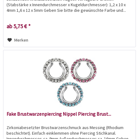
(Stabstärke x Innendurchmesser x Kugeldurchmesser): 1,2 x 10 x
4mm 1,6 x 12 x 5mm Geben Sie bitte die gewünschte Farbe und...
ab 5,75 € *
Merken
Fake Brustwarzenpiercing Nippel Piercing Brust...
Zirkoniabesetzter Brustwarzenschmuck aus Messing (Rhodium
beschichtet). Einfach einklemmen ohne Piercing Stichkanal.
Innendurchmesser: ca. 9mm Außendurchmesser: ca. 16mm Geben