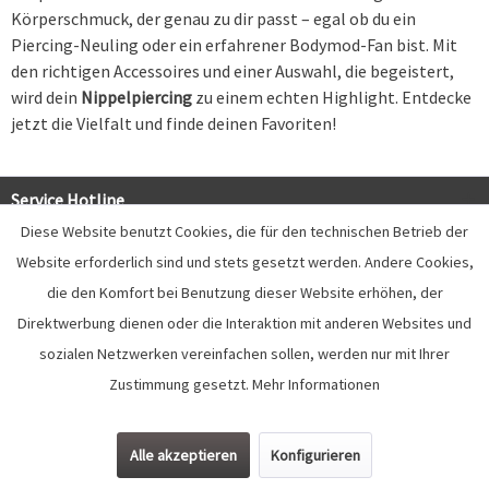
Körperschmuck, der genau zu dir passt – egal ob du ein
Piercing-Neuling oder ein erfahrener Bodymod-Fan bist. Mit
den richtigen Accessoires und einer Auswahl, die begeistert,
wird dein
Nippelpiercing
zu einem echten Highlight. Entdecke
jetzt die Vielfalt und finde deinen Favoriten!
Service Hotline
Diese Website benutzt Cookies, die für den technischen Betrieb der
Shop Service
Website erforderlich sind und stets gesetzt werden. Andere Cookies,
die den Komfort bei Benutzung dieser Website erhöhen, der
Informationen
Direktwerbung dienen oder die Interaktion mit anderen Websites und
Newsletter
sozialen Netzwerken vereinfachen sollen, werden nur mit Ihrer
Zustimmung gesetzt.
Mehr Informationen
Alle Preise inkl. gesetzl. Mehrwertsteuer zzgl.
Versandkosten
Alle akzeptieren
Konfigurieren
Kontakt
Versand und Zahlungsbedingungen
Widerrufsrecht