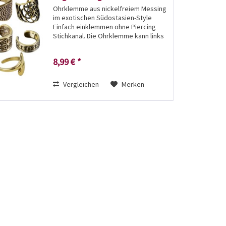
Ohrklemme aus nickelfreiem Messing
im exotischen Südostasien-Style
Einfach einklemmen ohne Piercing
Stichkanal. Die Ohrklemme kann links
und rechts getragen werden.
Außendurchmesser: Design 1 bis 4:
8,99 € *
14mm Design 5, 7, 8: 11mm Design 6:...
Vergleichen
Merken