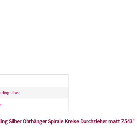
erlingsilber
r
ling Silber Ohrhänger Spirale Kreise Durchzieher matt Z543"