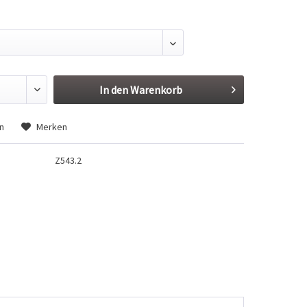
In den
Warenkorb
n
Merken
Z543.2