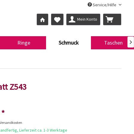
Service/Hilfe
Mein Konto
Ringe
Schmuck
Taschen

att Z543
 *
 Versandkosten
andfertig, Lieferzeit ca. 1-3 Werktage