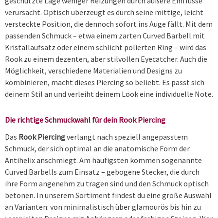
geschützte Lage weniger Reizungen durch äußere Einflüsse
verursacht. Optisch überzeugt es durch seine mittige, leicht
versteckte Position, die dennoch sofort ins Auge fällt. Mit dem
passenden Schmuck – etwa einem zarten Curved Barbell mit
Kristallaufsatz oder einem schlicht polierten Ring – wird das
Rook zu einem dezenten, aber stilvollen Eyecatcher. Auch die
Möglichkeit, verschiedene Materialien und Designs zu
kombinieren, macht dieses Piercing so beliebt. Es passt sich
deinem Stil an und verleiht deinem Look eine individuelle Note.
Die richtige Schmuckwahl für dein Rook Piercing
Das
Rook Piercing
verlangt nach speziell angepasstem
Schmuck, der sich optimal an die anatomische Form der
Antihelix anschmiegt. Am häufigsten kommen sogenannte
Curved Barbells zum Einsatz – gebogene Stecker, die durch
ihre Form angenehm zu tragen sind und den Schmuck optisch
betonen. In unserem Sortiment findest du eine große Auswahl
an Varianten: von minimalistisch über glamourös bis hin zu