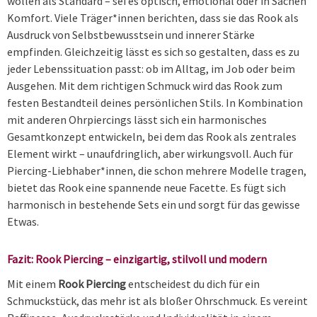
wollen als Standard – sei es optisch, emotional oder in Sachen
Komfort. Viele Träger*innen berichten, dass sie das Rook als
Ausdruck von Selbstbewusstsein und innerer Stärke
empfinden. Gleichzeitig lässt es sich so gestalten, dass es zu
jeder Lebenssituation passt: ob im Alltag, im Job oder beim
Ausgehen. Mit dem richtigen Schmuck wird das Rook zum
festen Bestandteil deines persönlichen Stils. In Kombination
mit anderen Ohrpiercings lässt sich ein harmonisches
Gesamtkonzept entwickeln, bei dem das Rook als zentrales
Element wirkt – unaufdringlich, aber wirkungsvoll. Auch für
Piercing-Liebhaber*innen, die schon mehrere Modelle tragen,
bietet das Rook eine spannende neue Facette. Es fügt sich
harmonisch in bestehende Sets ein und sorgt für das gewisse
Etwas.
Fazit: Rook Piercing – einzigartig, stilvoll und modern
Mit einem
Rook Piercing
entscheidest du dich für ein
Schmuckstück, das mehr ist als bloßer Ohrschmuck. Es vereint